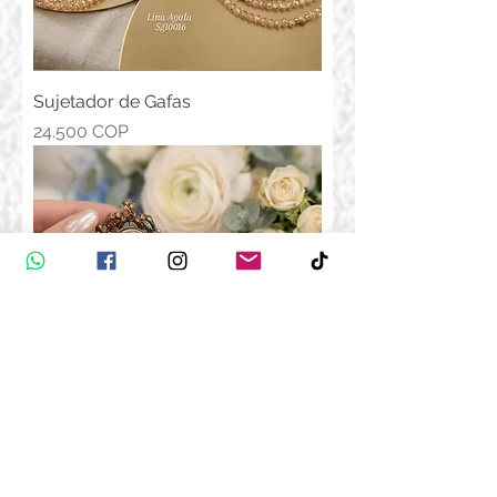
Sujetador de Gafas
Precio
24.500 COP
Prendedor Camafeo
Precio
55.000 COP