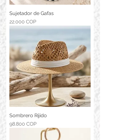
Sujetador de Gafas
Precio
22.000 COP
Sombrero Ríjido
Precio
98.800 COP